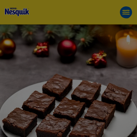
BROWNIES
Direkt
PRODUKTE
zum
FUN FOR GOOD
Inhalt
MIT
NESQUIK®
KAKAOHALT
GETRÄNKE