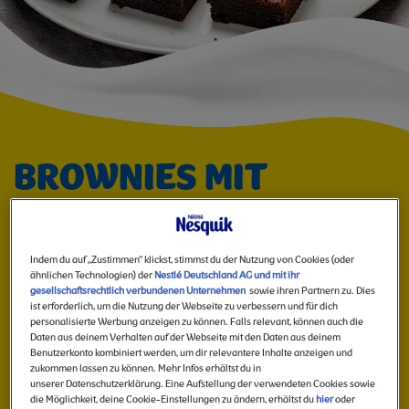
–
IDEAL
Image
ZUM
BROWNIES MIT
NESQUIK®
BACKEN
KAKAOHALTIGES
Indem du auf „Zustimmen“ klickst, stimmst du der Nutzung von Cookies (oder
ähnlichen Technologien) der
Nestlé Deutschland AG und mit ihr
GETRÄNKEPULVER –
gesellschaftsrechtlich verbundenen Unternehmen
sowie ihren Partnern zu. Dies
MIT
ist erforderlich, um die Nutzung der Webseite zu verbessern und für dich
personalisierte Werbung anzeigen zu können. Falls relevant, können auch die
IDEAL ZUM BACKEN
Daten aus deinem Verhalten auf der Webseite mit den Daten aus deinem
Benutzerkonto kombiniert werden, um dir relevantere Inhalte anzeigen und
zukommen lassen zu können. Mehr Infos erhältst du in
MIT DER FAMILIE
DER
unserer Datenschutzerklärung. Eine Aufstellung der verwendeten Cookies sowie
die Möglichkeit, deine Cookie-Einstellungen zu ändern, erhältst du
hier
oder