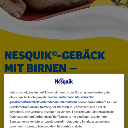
EINFACHES
REZEPT
Image
FÜR
NESQUIK®-GEBÄCK
MIT BIRNEN –
FAMILIEN
EINFACHES
FAMILIENREZEPT ZUM
Indem du auf „Zustimmen“ klickst, stimmst du der Nutzung von Cookies (oder
ähnlichen Technologien) der
Nestlé Deutschland AG und mit ihr
gesellschaftsrechtlich verbundenen Unternehmen
sowie ihren Partnern zu. Dies
BACKEN MIT KINDERN
ist erforderlich, um die Nutzung der Webseite zu verbessern und für dich
personalisierte Werbung anzeigen zu können. Falls relevant, können auch die
Daten aus deinem Verhalten auf der Webseite mit den Daten aus deinem
Benutzerkonto kombiniert werden, um dir relevantere Inhalte anzeigen und
Idee teilen
zukommen lassen zu können. Mehr Infos erhältst du in