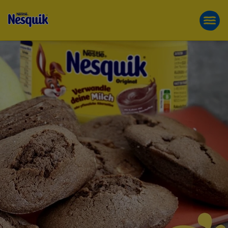
NESQUIK®
Direkt
PRODUKTE
zum
FUN FOR GOOD
Inhalt
GEBÄCK
MIT
BIRNE
–