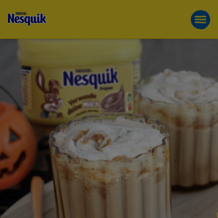
HERBSTLIC
Direkt
PRODUKTE
zum
FUN FOR GOOD
Inhalt
NESQUIK®
ORIGINAL
REZEPT
|