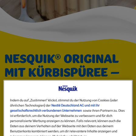
NESQUIK
Image
NESQUIK® ORIGINAL
MIT KÜRBISPÜREE –
DER HERBSTLICHE
SCHOKO-GENUSS
Indem du auf „Zustimmen“ klickst, stimmst du der Nutzung von Cookies (oder
ähnlichen Technologien) der
Nestlé Deutschland AG und mit ihr
gesellschaftsrechtlich verbundenen Unternehmen
sowie ihren Partnern zu. Dies
ist erforderlich, um die Nutzung der Webseite zu verbessern und für dich
Idee teilen
personalisierte Werbung anzeigen zu können. Falls relevant, können auch die
Daten aus deinem Verhalten auf der Webseite mit den Daten aus deinem
Benutzerkonto kombiniert werden, um dir relevantere Inhalte anzeigen und
Wenn draußen die Blätter fallen und es nach Zimt, Kürbis und